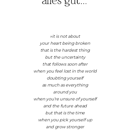
alles gut…
BLOG
KONTAKT
»it is not about
your heart being broken
that is the hardest thing
but the uncertainty
that follows soon after
when you feel lost in the world
doubting yourself
as much as everything
around you
when you’re unsure of yourself
and the future ahead
but that is the time
when you pick yourself up
and grow stronger