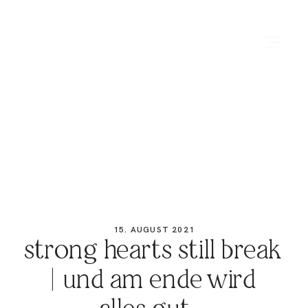
HOME
ÜBER MICH
PORTFOLIO
15. AUGUST 2021
strong hearts still break
PREISE
| und am ende wird