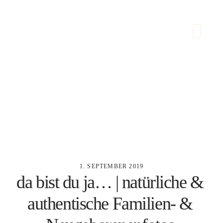
HOME
ÜBER MICH
PORTFOLIO
1. SEPTEMBER 2019
da bist du ja… | natürliche &
PREISE
authentische Familien- &