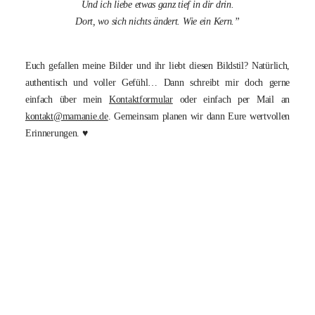
Und ich liebe etwas ganz tief in dir drin.
Dort, wo sich nichts ändert. Wie ein Kern.”
Euch gefallen meine Bilder und ihr liebt diesen Bildstil? Natürlich,
authentisch und voller Gefühl… Dann schreibt mir doch gerne
einfach über mein
Kontaktformular
oder einfach per Mail an
kontakt@mamanie.de
. Gemeinsam planen wir dann Eure wertvollen
Erinnerungen. ♥︎
authentische Familienfotografie,
Babyfotografie in Bad Sülze,
Ribnitz-Damgarten, Rostock,
Stralsund, natürliche Babyfotos,
Neugeborenenfotos, Bilder
voller Liebe, Momente in
Bildern