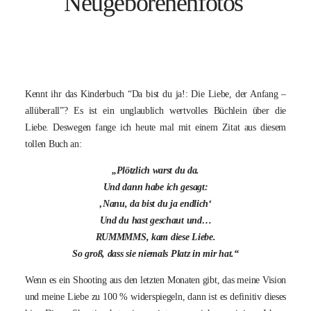
Neugeborenenfotos
BLOG
KONTAKT
Kennt ihr das Kinderbuch “Da bist du ja!: Die Liebe, der Anfang –
allüberall”? Es ist ein unglaublich wertvolles Büchlein über die
Liebe. Deswegen fange ich heute mal mit einem Zitat aus diesem
tollen Buch an:
„Plötzlich warst du da.
Und dann habe ich gesagt:
‚Nanu, da bist du ja endlich‘
Und du hast geschaut und…
RUMMMMS, kam diese Liebe.
So groß, dass sie niemals Platz in mir hat.“
Wenn es ein Shooting aus den letzten Monaten gibt, das meine Vision
und meine Liebe zu 100 % widerspiegeln, dann ist es definitiv dieses