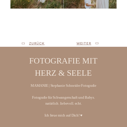
Babybauchfotos | Babybauchshooting | Famlilienfotos in der Natur |
Fotoshooting in der Abendsonne | natürliche und liebevolle Bilder für
Herz und Seele | Fotostudio in Bad Sülze | Fotografin für Ribnitz-
Damgarten, Rostock, Stralsund, Greifswald usw…
ZURÜCK
WEITER
FOTOGRAFIE MIT
HERZ & SEELE
MAMANIE | Stephanie Schneider Fotografie
Fotografie für Schwangerschaft und Babys.
natürlich. liebevoll. echt.
Ich freue mich auf Dich! ♥