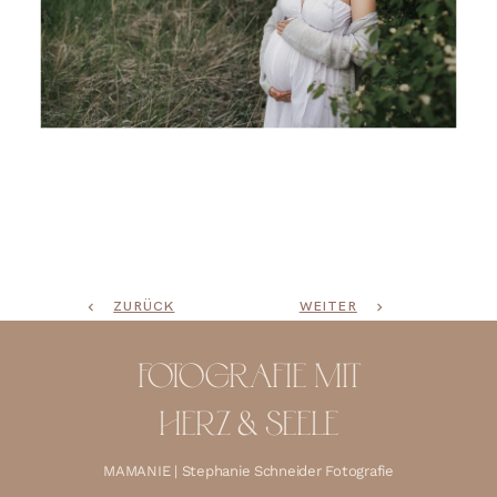
“Mamanie Fotografie | Schwangerschaftsfotos ganz
natürlich in der Natur | Fotostudio Bad Sülze |
liebevolle Babybauchshootings Ribnitz-Damgarten,
Bentwisch, Rostock, Stralsund, Barth und
Umgebung”
ZURÜCK
WEITER
FOTOGRAFIE MIT
HERZ & SEELE
MAMANIE | Stephanie Schneider Fotografie