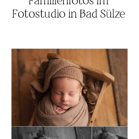
Familienfotos im
BLOG
Fotostudio in Bad Sülze
KONTAKT