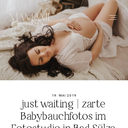
HOME
ÜBER MICH
PORTFOLIO
19. MAI 2019
just waiting | zarte
PREISE
Babybauchfotos im