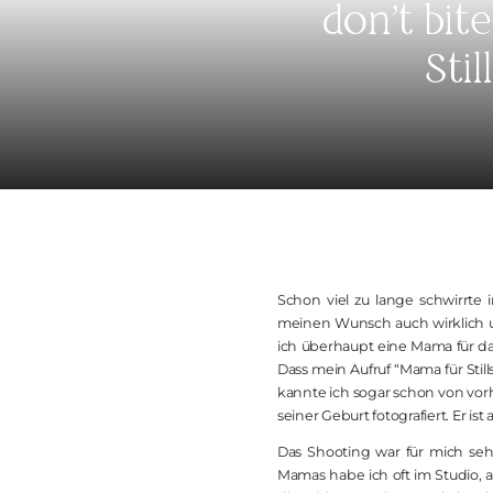
don’t bit
Sti
Schon viel zu lange schwirrte
meinen Wunsch auch wirklich u
ich überhaupt eine Mama für das
Dass mein Aufruf “Mama für Sti
kannte ich sogar schon von vor
seiner Geburt fotografiert. Er i
Das Shooting war für mich seh
Mamas habe ich oft im Studio, 