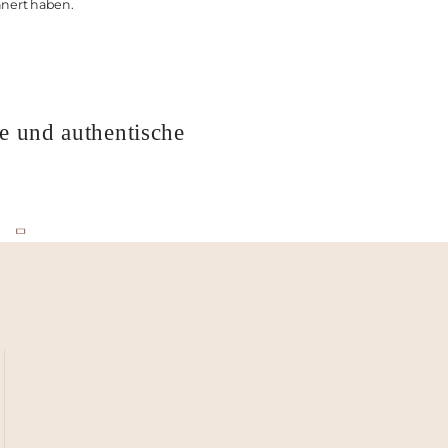
nnert haben.
he und authentische
FOTOGRAFIE MIT
HERZ & SEELE
MAMANIE | Stephanie Schneider Fotografie