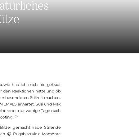
atürliches
ülze
ndwie hab ich mich nie getraut
or den Reaktionen hatte und ob
ser besonderen Stillzeit machen.
 NIEMALS erwartet. Susi und Max
ugeborenes nur wenige Tage nach
hooting! ♡
Bilder gemacht habe. Stillende
ten. 😀 Es gab so viele Momente