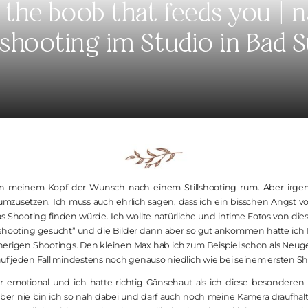
e the boob that feeds you | n
KONTAKT
llshooting im Studio in Bad S
 in meinem Kopf der Wunsch nach einem Stillshooting rum. Aber irge
mzusetzen. Ich muss auch ehrlich sagen, dass ich ein bisschen Angst v
 Shooting finden würde. Ich wollte natürliche und intime Fotos von die
llshooting gesucht” und die Bilder dann aber so gut ankommen hätte ich
herigen Shootings. Den kleinen Max hab ich zum Beispiel schon als Ne
st auf jeden Fall mindestens noch genauso niedlich wie bei seinem ersten S
r emotional und ich hatte richtig Gänsehaut als ich diese besonderen 
aber nie bin ich so nah dabei und darf auch noch meine Kamera draufhal