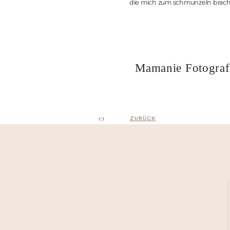
die mich zum schmunzeln bracht
Mamanie Fotografie
ZURÜCK
KONTAKT
Mail: hallo@mamanie.de
WhatsApp: 0174 / 195 26 70