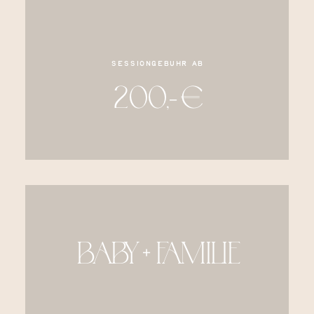
Sessiongebühr ab
200,- €
BABY + FAMILIE