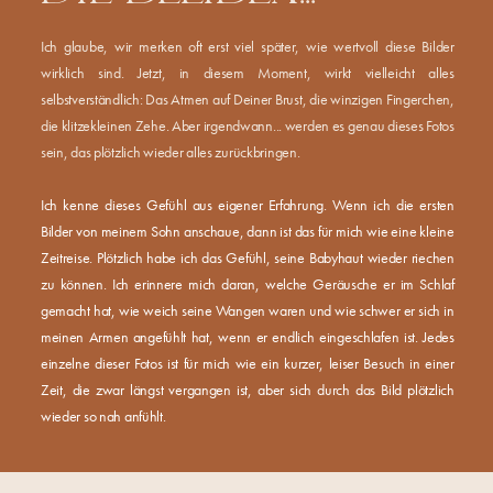
Ich glaube, wir merken oft erst viel später, wie wertvoll diese Bilder
wirklich sind. Jetzt, in diesem Moment, wirkt vielleicht alles
selbstverständlich: Das Atmen auf Deiner Brust, die winzigen Fingerchen,
die klitzekleinen Zehe. Aber irgendwann... werden es genau dieses Fotos
sein, das plötzlich wieder alles zurückbringen.
Ich kenne dieses Gefühl aus eigener Erfahrung. Wenn ich die ersten
Bilder von meinem Sohn anschaue, dann ist das für mich wie eine kleine
Zeitreise. Plötzlich habe ich das Gefühl, seine Babyhaut wieder riechen
zu können. Ich erinnere mich daran, welche Geräusche er im Schlaf
gemacht hat, wie weich seine Wangen waren und wie schwer er sich in
meinen Armen angefühlt hat, wenn er endlich eingeschlafen ist. Jedes
einzelne dieser Fotos ist für mich wie ein kurzer, leiser Besuch in einer
Zeit, die zwar längst vergangen ist, aber sich durch das Bild plötzlich
wieder so nah anfühlt.