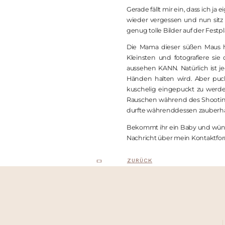
Gerade fällt mir ein, dass ich j
wieder vergessen und nun sitz 
genug tolle Bilder auf der Fest
Die Mama dieser süßen Maus 
Kleinsten und fotografiere sie
aussehen KANN. Natürlich ist 
Händen halten wird. Aber puc
kuschelig eingepuckt zu werde
Rauschen während des Shootings 
durfte währenddessen zauberhaf
Bekommt ihr ein Baby und wünsc
Nachricht über mein Kontaktfor
ZURÜCK
KONTAKT