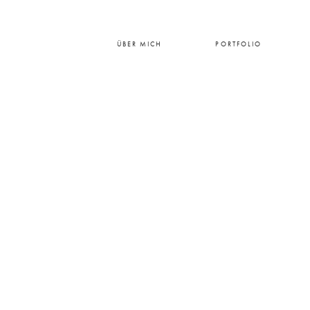
ÜBER MICH
PORTFOLIO
HOME
ÜBER MICH
PORTFOLIO
PREISE
BLOG