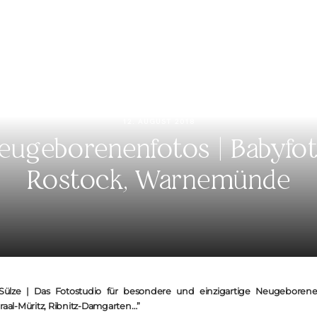
KONTAKT
12. AUGUST 2018
eugeborenenfotos | Babyfot
Rostock, Warnemünde
ülze | Das Fotostudio für besondere und einzigartige Neugeborenen
al-Müritz, Ribnitz-Damgarten…”