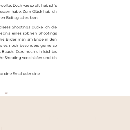
ollte. Doch wie so oft, hab ich’s
rgessen habe. Zum Glück hab ich
nen Beitrag schreiben.
eses Shootings pucke ich die
rgebnis eines solchen Shootings
lche Bilder man am Ende in den
ys es noch besonders gerne so
 Bauch. Dazu noch ein leichtes
ihr Shooting verschlafen und ich
e eine Email oder eine
FOTOGRAFIE MIT
HERZ & SEELE