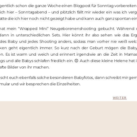
a eigentlich schon die ganze Woche einen Blogpost für Sonntag vorbereiten w
ich hier – Sonntagabend – und plötzlich fällt mir wieder ein was ich ve
platte die ich hier noch nicht gezeigt habe und kann auch ganz spontan ei
hat mein “Wrapped Mini” Neugeborenenshooting gebucht. Während di
 dann in unterschiedlichen Sets. Hier könnt ihr also sehen wie das E
jedes Baby und jedes Shooting anders, sodass man vorher nie weiß we
ken geht eigentlich immer. So kurz nach der Geburt mögen die Bab
n. Es ist warm und weich und erinnert irgendwie an die Zeit in Mamas
und alle Babys schlafen friedlich ein. 😍 Auch diese kleine Helene hat 
te Bilder von ihr machen.
ht euch ebenfalls solche besonderen Babyfotos, dann schreibt mir gern
mular und wir besprechen die Einzelheiten.
WEITER