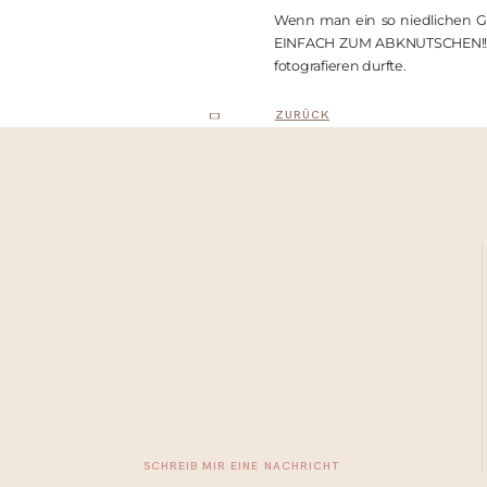
Wenn man ein so niedlichen Ge
EINFACH ZUM ABKNUTSCHEN!!!! ❤
fotografieren durfte.
ZURÜCK
KONTAKT
Mail: hallo@mamanie.de
WhatsApp: 0174 / 195 26 70
Termine nur nach Vereinbarung!
SCHREIB MIR EINE NACHRICHT