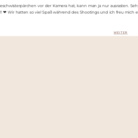
schwisterpärchen vor der Kamera hat, kann man ja nur ausrasten. Seh
 Wir hatten so viel Spaß während des Shootings und ich freu mich einf
WEITER