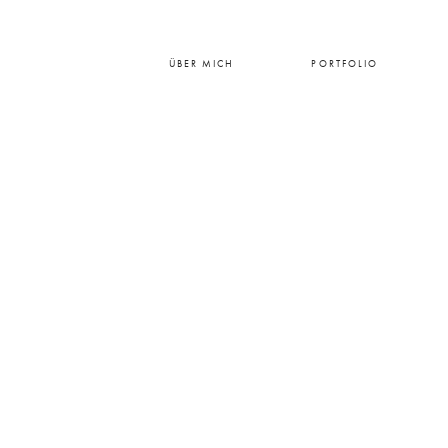
ÜBER MICH
PORTFOLIO
HOME
ÜBER MICH
PORTFOLIO
PREISE
BLOG