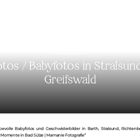
KONTAKT
4. FEBRUAR 2018
tos / Babyfotos in Stralsund
Greifswald
iebevolle Babyfotos und Geschwisterbilder in Barth, Stralsund, Richten
 Momente in Bad Sülze | Mamanie Fotografie”