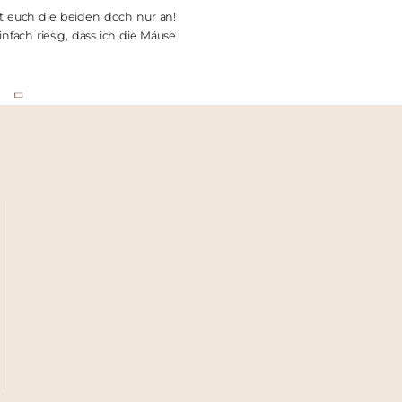
t euch die beiden doch nur an!
ach riesig, dass ich die Mäuse
FOTOGRAFIE MIT
HERZ & SEELE
MAMANIE | Stephanie Schneider Fotografie
Fotografie für Schwangerschaft und Babys.
natürlich. liebevoll. echt.
Ich freue mich auf Dich! ♥