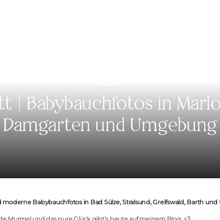
KONTAKT
28. FEBRUAR 2016
itt | Babybauchfotos in Marlo
Damgarten und Umgebung
und moderne Babybauchfotos in Bad Sülze, Stralsund, Greifswald, Barth u
nde Murmel und das pure Glück gibt’s heute auf meinem Blog. <3