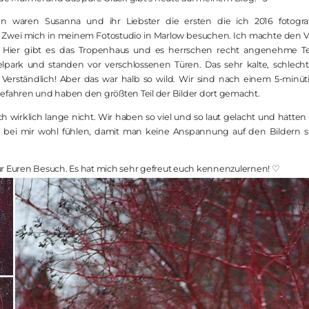
 waren Susanna und ihr Liebster die ersten die ich 2016 fotografi
wei mich in meinem Fotostudio in Marlow besuchen. Ich machte den Vors
Hier gibt es das Tropenhaus und es herrschen recht angenehme Tem
lpark und standen vor verschlossenen Türen. Das sehr kalte, schlech
 Verständlich! Aber das war halb so wild. Wir sind nach einem 5-min
efahren und haben den größten Teil der Bilder dort gemacht.
ich wirklich lange nicht. Wir haben so viel und so laut gelacht und hatte
h bei mir wohl fühlen, damit man keine Anspannung auf den Bildern sie
r Euren Besuch. Es hat mich sehr gefreut euch kennenzulernen! ♡