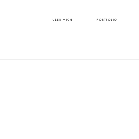
ÜBER MICH
PORTFOLIO
HOME
ÜBER MICH
PORTFOLIO
PREISE
BLOG