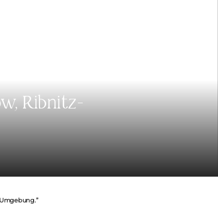
w, Ribnitz-
nd Umgebung.”