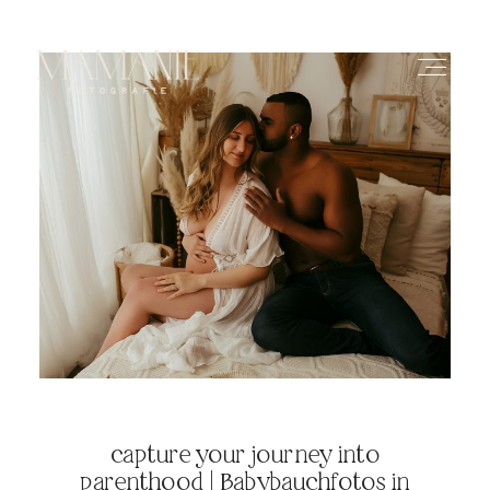
HOME
ÜBER MICH
PORTFOLIO
PREISE
capture your journey into
parenthood | Babybauchfotos in