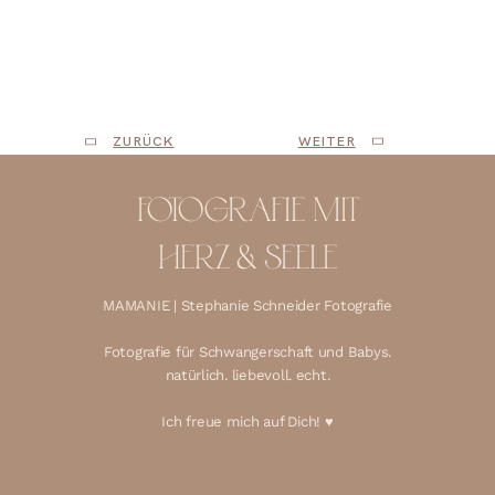
Schwangerschaftsshooting | emotional |
Natürliche
Babybauchfotos |
Babybauch Shooting Unterwäsche
|
Babybauch Fotografin Studio |
Babybauch Fotos
Vertrauen | Schwanger
ZURÜCK
WEITER
FOTOGRAFIE MIT
HERZ & SEELE
MAMANIE | Stephanie Schneider Fotografie
Fotografie für Schwangerschaft und Babys.
natürlich. liebevoll. echt.
Ich freue mich auf Dich! ♥