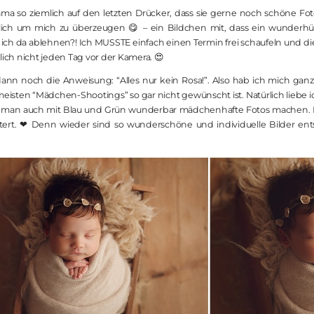
ma so ziemlich auf den letzten Drücker, dass sie gerne noch schöne Fot
nlich um mich zu überzeugen 😋 – ein Bildchen mit, dass ein wunderhü
h da ablehnen?! Ich MUSSTE einfach einen Termin frei schaufeln und die
lich nicht jeden Tag vor der Kamera. 😍
n noch die Anweisung: “Alles nur kein Rosa!”. Also hab ich mich ganz
eisten “Mädchen-Shootings” so gar nicht gewünscht ist. Natürlich liebe ic
n man auch mit Blau und Grün wunderbar mädchenhafte Fotos machen. Ic
stert. ❤ Denn wieder sind so wunderschöne und individuelle Bilder ents