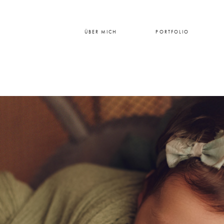
ÜBER MICH
PORTFOLIO
HOME
ÜBER MICH
PORTFOLIO
PREISE
BLOG