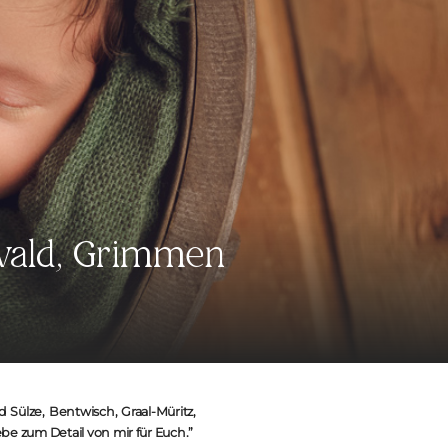
swald, Grimmen
Sülze, Bentwisch, Graal-Müritz,
e zum Detail von mir für Euch.”